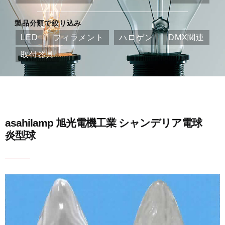
製品分類で絞り込み
LED
フィラメント
ハロゲン
DMX関連
取付器具
asahilamp 旭光電機工業 シャンデリア電球
炎型球