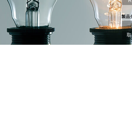
R
製品
取