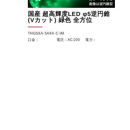
国産 超高輝度LED φ5逆円錐
(Vカット) 緑色 全方位
THGS6A-5A9X-C-IM
AC100