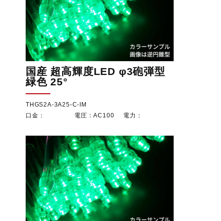
国産 超高輝度LED φ3砲弾型
緑色 25°
THGS2A-3A25-C-IM
AC100