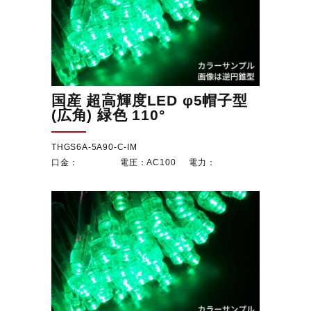
国産 超高輝度LED φ5帽子型
(広角) 緑色 110°
THGS6A-5A90-C-IM
AC100