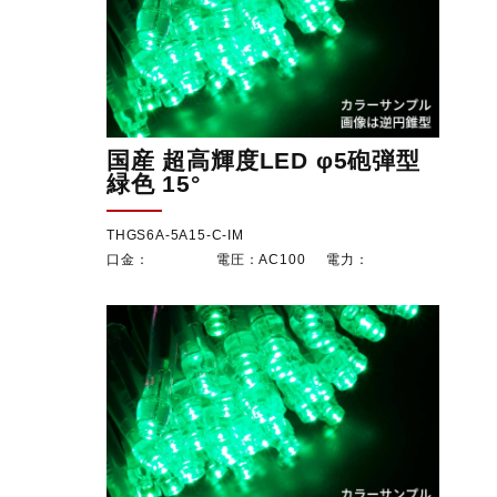
国産 超高輝度LED φ5砲弾型
緑色 15°
THGS6A-5A15-C-IM
AC100