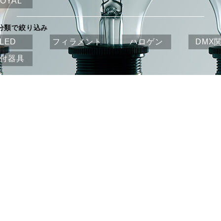
OYAL
分類で絞り込み
LED
フィラメント
ハロゲン
DMX
付器具