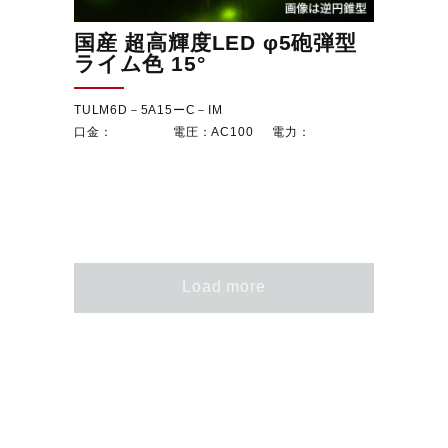
国産 超高輝度LED φ5砲弾型
ライム色 15°
TULM6D－5A15ーC－IM
AC100
Load more