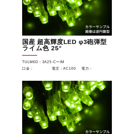
国産 超高輝度LED φ3砲弾型
ライム色 25°
TULM6D－3A25-CーIM
AC100