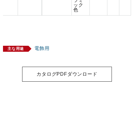
ラミ
ック
色
電飾用
主な用途
カタログPDFダウンロード