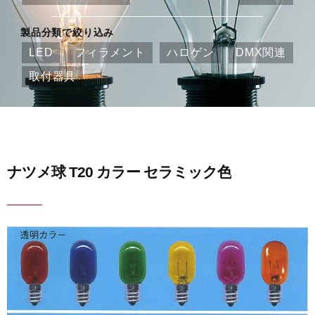
製品分類で絞り込み
LED
フィラメント
ハロゲン
DMX関連
取付器具
ナツメ球 T20 カラー セラミック色