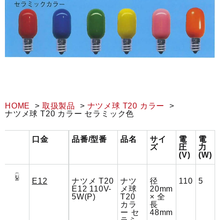
HOME
取扱製品
ナツメ球 T20 カラー
ナツメ球 T20 カラー セラミック色
口金
品番/型番
品名
サイ
電
電
ズ
圧
力
(V)
(W)
E12
ナツメ T20
ナツ
径
110
5
E12 110V-
メ球
20mm
5W(P)
T20
× 全
カラ
長
ー セ
48mm