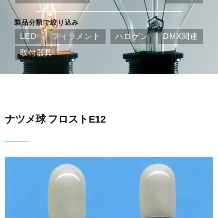
製品分類で絞り込み
LED
フィラメント
ハロゲン
DMX関連
取付器具
ナツメ球 フロストE12