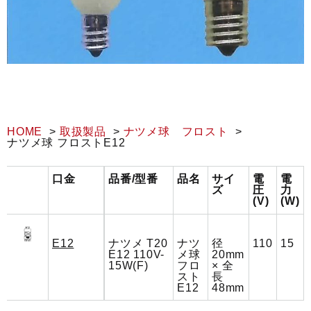
HOME
取扱製品
ナツメ球 フロスト
ナツメ球 フロストE12
口金
品番/型番
品名
サイ
電
電
ズ
圧
力
(V)
(W)
E12
ナツメ T20
ナツ
径
110
15
E12 110V-
メ球
20mm
15W(F)
フロ
× 全
スト
長
E12
48mm