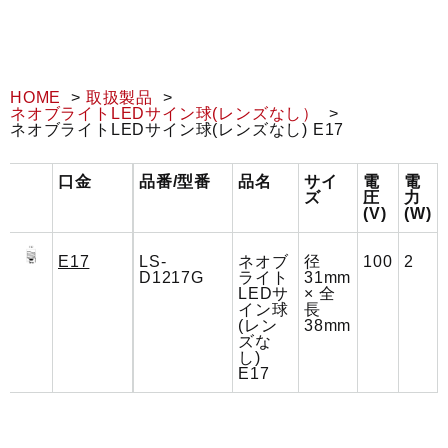
HOME
取扱製品
ネオブライトLEDサイン球(レンズなし）
ネオブライトLEDサイン球(レンズなし) E17
口金
品番/型番
品名
サイ
電
電
ズ
圧
力
(V)
(W)
E17
LS-
ネオブ
径
100
2
D1217G
ライト
31mm
LEDサ
× 全
イン球
長
(レン
38mm
ズな
し)
E17