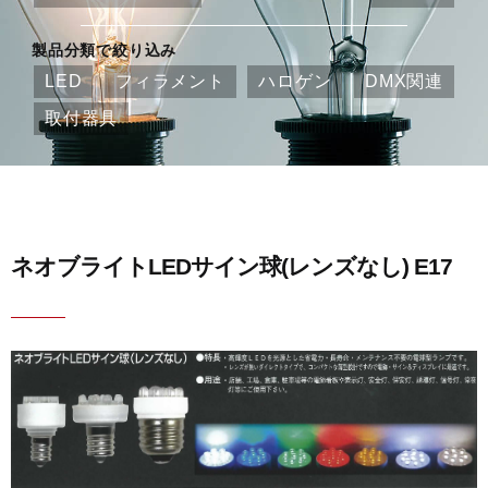
製品分類で絞り込み
LED
フィラメント
ハロゲン
DMX関連
取付器具
ネオブライトLEDサイン球(レンズなし) E17