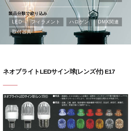
製品分類で絞り込み
LED
フィラメント
ハロゲン
DMX関連
取付器具
ネオブライトLEDサイン球(レンズ付) E17