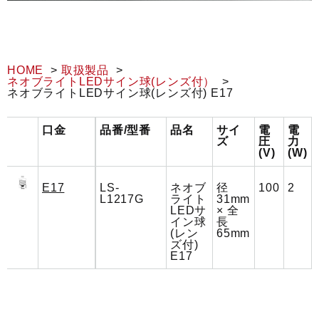
HOME
取扱製品
ネオブライトLEDサイン球(レンズ付）
ネオブライトLEDサイン球(レンズ付) E17
口金
品番/型番
品名
サイ
電
電
ズ
圧
力
(V)
(W)
E17
LS-
ネオブ
径
100
2
L1217G
ライト
31mm
LEDサ
× 全
イン球
長
(レン
65mm
ズ付)
E17