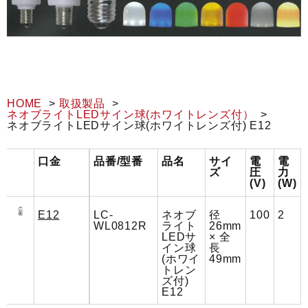
HOME
取扱製品
ネオブライトLEDサイン球(ホワイトレンズ付）
ネオブライトLEDサイン球(ホワイトレンズ付) E12
口金
品番/型番
品名
サイ
電
電
ズ
圧
力
(V)
(W)
E12
LC-
ネオブ
径
100
2
WL0812R
ライト
26mm
LEDサ
× 全
イン球
長
(ホワイ
49mm
トレン
ズ付)
E12