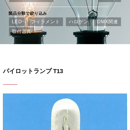
製品分類で絞り込み
LED
フィラメント
ハロゲン
DMX関連
取付器具
パイロットランプ T13