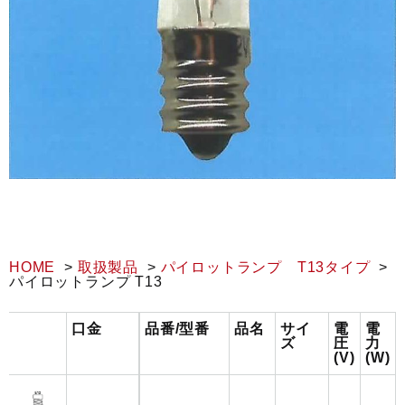
HOME
取扱製品
パイロットランプ T13タイプ
パイロットランプ T13
口金
品番/型番
品名
サイ
電
電
ズ
圧
力
(V)
(W)