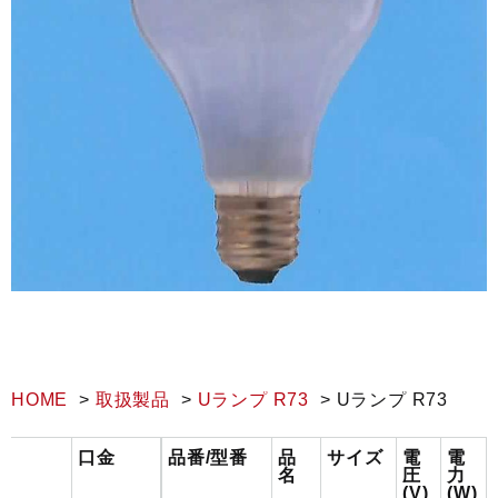
HOME
取扱製品
Uランプ R73
Uランプ R73
口金
品番/型番
品
サイズ
電
電
名
圧
力
(V)
(W)