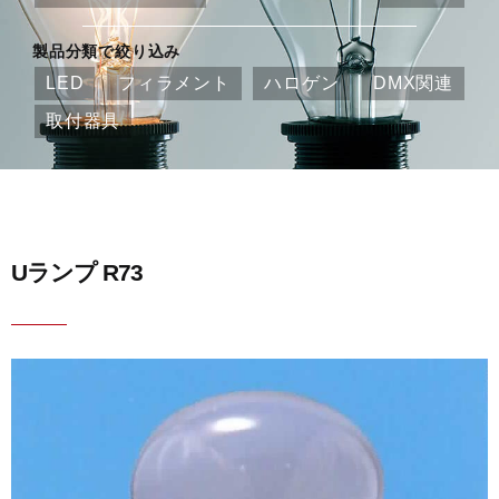
製品分類で絞り込み
LED
フィラメント
ハロゲン
DMX関連
取付器具
Uランプ R73