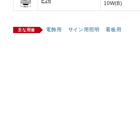
E26
10W(B)
電飾用
サイン用照明
看板用
主な用途