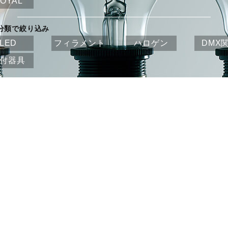
OYAL
分類で絞り込み
LED
フィラメント
ハロゲン
DMX
付器具