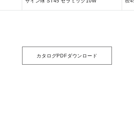
サイン球 ST45 セラミック10W
径4
カタログPDFダウンロード