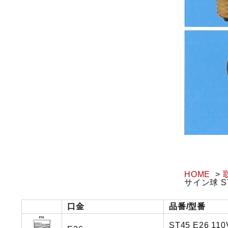
HOME
サイン球 S
口金
品番/型番
ST45 E26 110