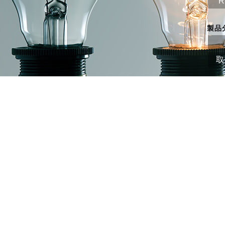
R
製品
取