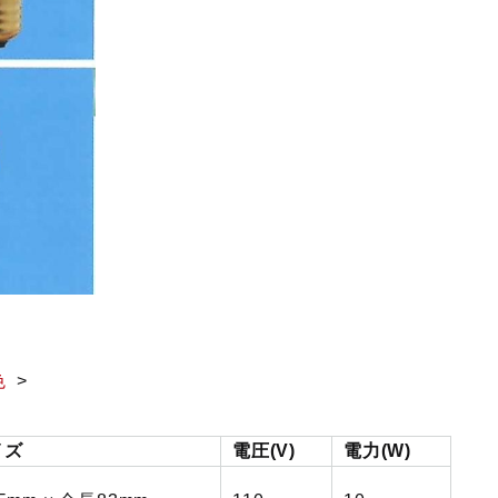
色
イズ
電圧(V)
電力(W)