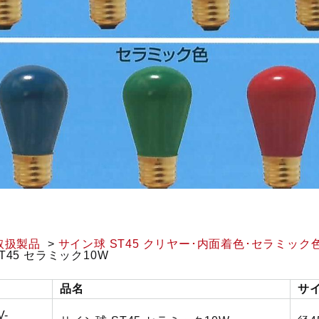
取扱製品
サイン球 ST45 クリヤー･内面着色･セラミック
T45 セラミック10W
品名
サ
V-