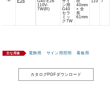
E26
G40 E26
サイ
径
110
7
110V-
ン用
40mm
7W(R)
G40
× 全
セラ
長
ミッ
61mm
ク7W
電飾用
サイン用照明
看板用
主な用途
カタログPDFダウンロード