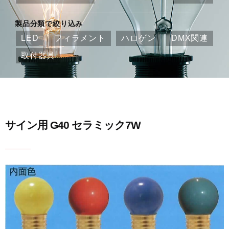
製品分類で絞り込み
LED
フィラメント
ハロゲン
DMX関連
取付器具
サイン用 G40 セラミック7W