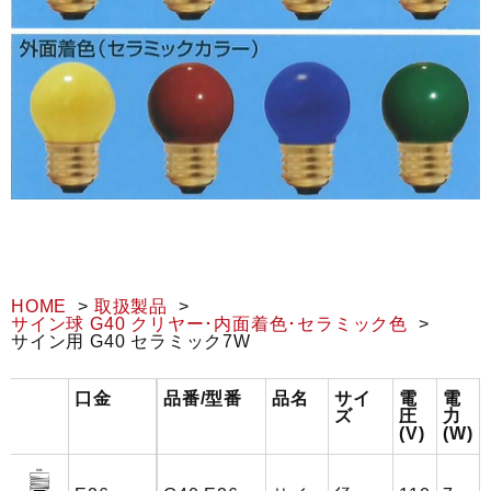
HOME
取扱製品
サイン球 G40 クリヤー･内面着色･セラミック色
サイン用 G40 セラミック7W
口金
品番/型番
品名
サイ
電
電
ズ
圧
力
(V)
(W)