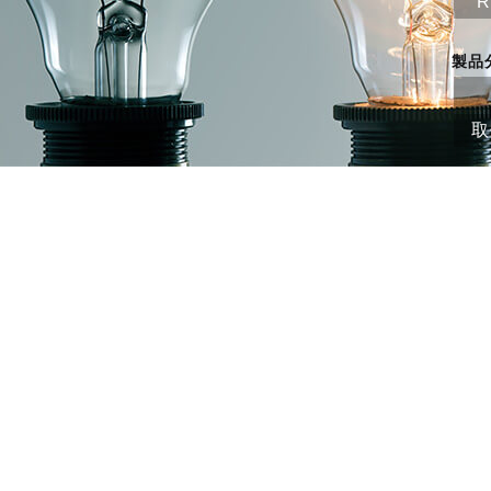
R
製品
取