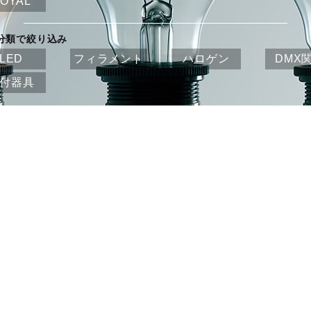
OYAL
分類で絞り込み
LED
フィラメント
ハロゲン
DMX
付器具