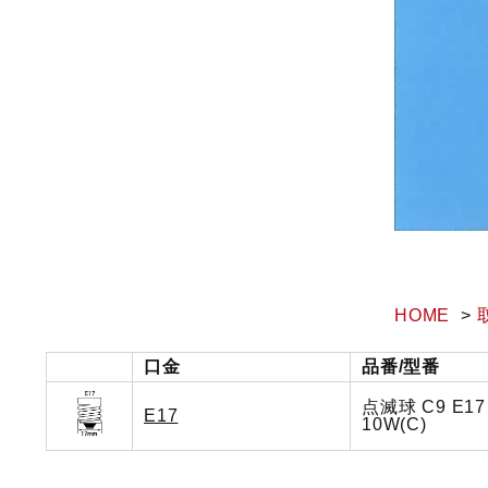
HOME
口金
品番/型番
点滅球 C9 E17 
E17
10W(C)