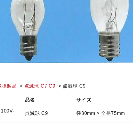
取扱製品
点滅球 C7 C9
点滅球 C9
品名
サイズ
100V-
点滅球 C9
径30mm × 全長75mm