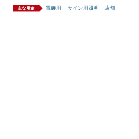
電飾用
サイン用照明
店舗
主な用途