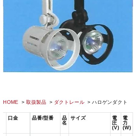
HOME
取扱製品
ダクトレール
ハロゲンダクト
口金
品番/型番
品
サイズ
電
電
名
圧
力
(V)
(W)