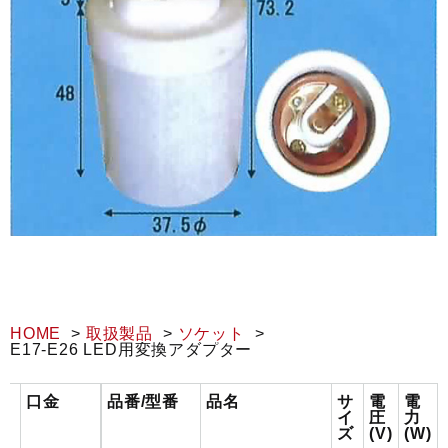
HOME
取扱製品
ソケット
E17-E26 LED用変換アダプター
口金
品番/型番
品名
サ
電
電
イ
圧
力
ズ
(V)
(W)