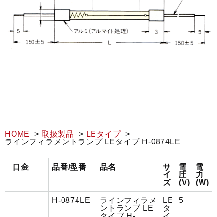
HOME
取扱製品
LEタイプ
ラインフィラメントランプ LEタイプ H-0874LE
口金
品番/型番
品名
サ
電
電
イ
圧
力
ズ
(V)
(W)
H-0874LE
ラインフィラメ
LE
5
ントランプ LE
タ
タイプ H-
イ