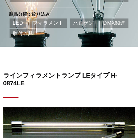
製品分類で絞り込み
LED
フィラメント
ハロゲン
DMX関連
取付器具
ラインフィラメントランプ LEタイプ H-
0874LE