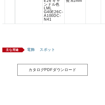
E26 キャ
長:61mm
ンドル色
LML
G40E26C-
A100DC-
N41
電飾
スポット
主な用途
カタログPDFダウンロード