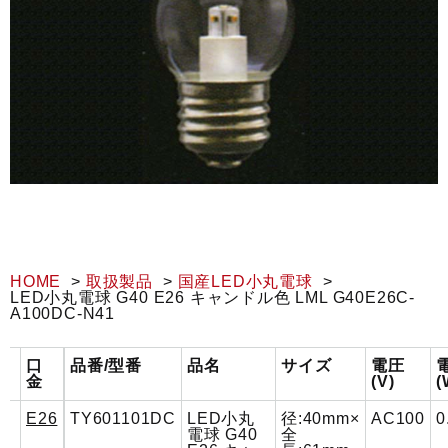
HOME
取扱製品
国産LED小丸電球
LED小丸電球 G40 E26 キャンドル色 LML G40E26C-
A100DC-N41
口
品番/型番
品名
サイズ
電圧
金
(V)
(
E26
TY601101DC
LED小丸
径:40mm×
AC100
0
電球 G40
全