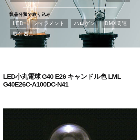
製品分類で絞り込み
LED
フィラメント
ハロゲン
DMX関連
取付器具
LED小丸電球 G40 E26 キャンドル色 LML
G40E26C-A100DC-N41