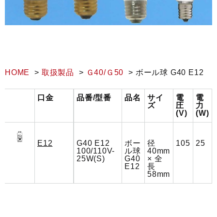
HOME
取扱製品
Ｇ40/Ｇ50
ボール球 G40 E12
口金
品番/型番
品名
サイ
電
電
ズ
圧
力
(V)
(W)
E12
G40 E12
ボー
径
105
25
100/110V-
ル球
40mm
25W(S)
G40
× 全
E12
長
58mm