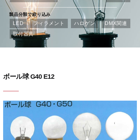
製品分類で絞り込み
LED
フィラメント
ハロゲン
DMX関連
取付器具
ボール球 G40 E12