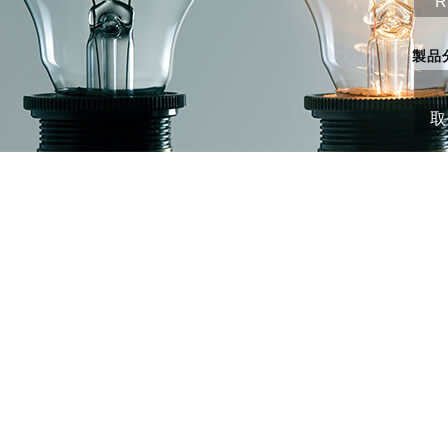
R
製品
取