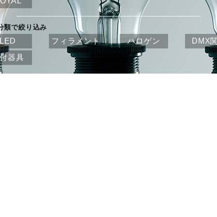
OYAL
分類で絞り込み
LED
フィラメント
ハロゲン
DMX
付器具