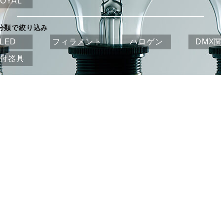
OYAL
分類で絞り込み
LED
フィラメント
ハロゲン
DMX
付器具