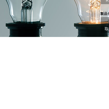
R
製品
取