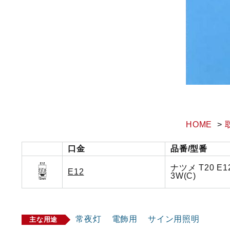
HOME
口金
品番/型番
ナツメ T20 E12
E12
3W(C)
常夜灯
電飾用
サイン用照明
主な用途