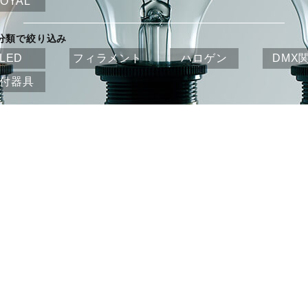
OYAL
分類で絞り込み
LED
フィラメント
ハロゲン
DMX
付器具