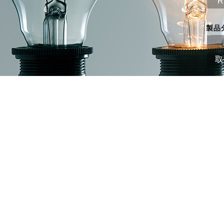
R
製品
取