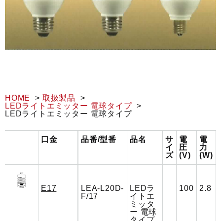
HOME
取扱製品
LEDライトエミッター 電球タイプ
LEDライトエミッター 電球タイプ
口金
品番/型番
品名
サ
電
電
イ
圧
力
ズ
(V)
(W)
E17
LEA-L20D-
LEDラ
100
2.8
F/17
イトエ
ミッタ
ー 電球
タイプ