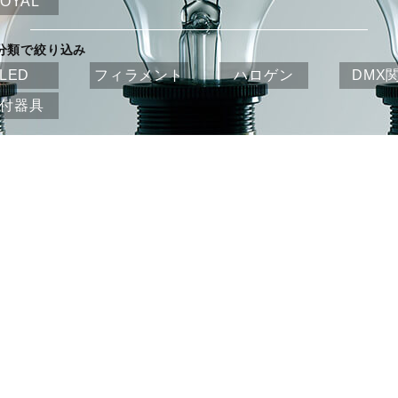
OYAL
分類で絞り込み
LED
フィラメント
ハロゲン
DMX
付器具