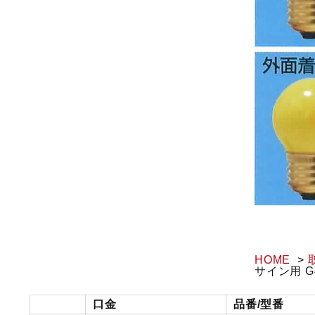
HOME
サイン用 G4
口金
品番/型番