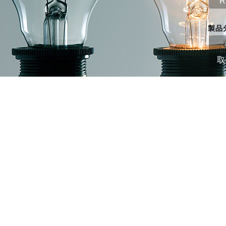
R
製品
取