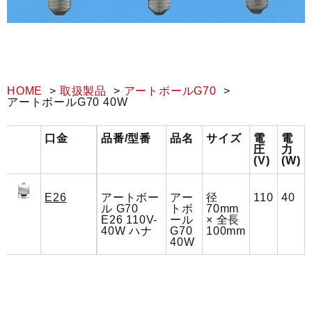
HOME
取扱製品
アートボールG70
アートボールG70 40W
口金
品番/型番
品名
サイズ
電
電
圧
力
(V)
(W)
E26
アートボー
アー
径
110
40
ル G70
トボ
70mm
E26 110V-
ール
× 全長
40W ハナ
G70
100mm
40W