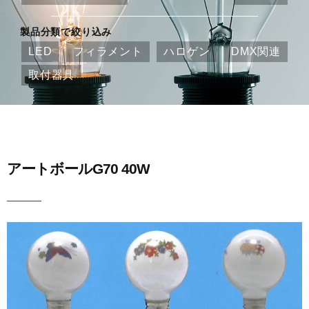
製品分類で絞り込み
LED
フィラメント
ハロゲン
DMX関連
取付器具
アートボールG70 40W