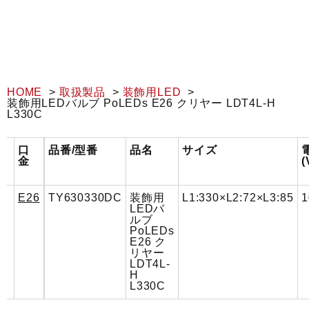
HOME
取扱製品
装飾用LED
装飾用LEDバルブ PoLEDs E26 クリヤー LDT4L-H
L330C
口
品番/型番
品名
サイズ
金
(
E26
TY630330DC
装飾用
L1:330×L2:72×L3:85
1
LEDバ
ルブ
PoLEDs
E26 ク
リヤー
LDT4L-
H
L330C