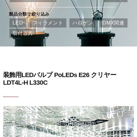
製品分類で絞り込み
LED
フィラメント
ハロゲン
DMX関連
取付器具
装飾用LEDバルブ PoLEDs E26 クリヤー
LDT4L-H L330C