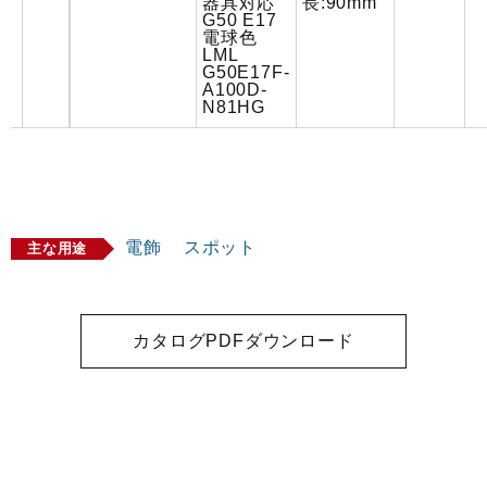
器具対応
長:90mm
G50 E17
電球色
LML
G50E17F-
A100D-
N81HG
電飾
スポット
主な用途
カタログPDFダウンロード