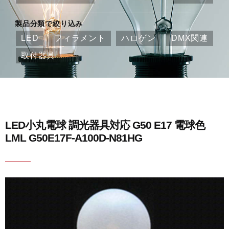
製品分類で絞り込み
LED
フィラメント
ハロゲン
DMX関連
取付器具
LED小丸電球 調光器具対応 G50 E17 電球色
LML G50E17F-A100D-N81HG