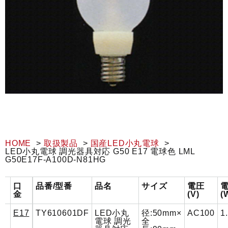
HOME
取扱製品
国産LED小丸電球
LED小丸電球 調光器具対応 G50 E17 電球色 LML
G50E17F-A100D-N81HG
口
品番/型番
品名
サイズ
電圧
金
(V)
(
E17
TY610601DF
LED小丸
径:50mm×
AC100
1
電球 調光
全